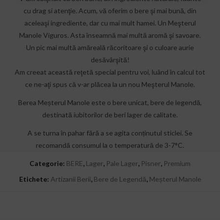
cu drag si atenţie. Acum, vă oferim o bere şi mai bună, din
aceleaşi ingrediente, dar cu mai mult hamei. Un Meşterul
Manole Viguros. Asta înseamnă mai multă aromă şi savoare.
Un pic mai multă amăreală răcoritoare şi o culoare aurie
desăvârşită!
Am creeat această reţetă special pentru voi, luând în calcul tot
ce ne-aţi spus că v-ar plăcea la un nou Meşterul Manole.
Berea Meșterul Manole este o bere unicat, bere de legendă,
destinată iubitorilor de beri lager de calitate.
A se turna în pahar fără a se agita conținutul sticlei. Se
recomandă consumul la o temperatură de 3-7°C.
Categorie:
BERE
,
Lager
,
Pale Lager
,
Pisner
,
Premium
Etichete:
Artizanii Berii
,
Bere de Legendă
,
Meșterul Manole