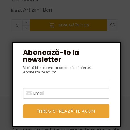
Artizanii Berii
Brand:
ADAUGĂ ÎN COȘ
Abonează-te la
newsletter
Vrei să fii la curent cu cele mai noi oferte?
Abonează-te acum!
DESCRIERE
INFORMAȚII SUPLIMENTARE
RECENZII (0)
Meșterul Manole Viguros este un Premium Lager făurit
ÎNREGISTREAZĂ-TE ACUM
manual, ce respectă cu strictețe „Legea Germană a Purității
Berii”, de la 1516.
V-am obişnuit cu beri bune, din ingrediente naturale, făurite