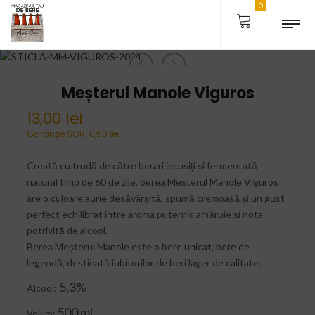
0
Meșterul Manole Viguros
13,00
lei
Garanție SGR:
0,50
lei
Creată cu trudă de către berari iscusiți și fermentată
natural timp de 60 de zile, berea Meșterul Manole Viguros
are o culoare aurie desăvârșită, spumă cremoasă și un gust
perfect echilibrat între aroma puternic amăruie și nota
potrivită de alcool.
Berea Meșterul Manole este o bere unicat, bere de
legendă, destinată iubitorilor de beri lager de calitate.
5,3%
Alcool:
500 ml
Volum: