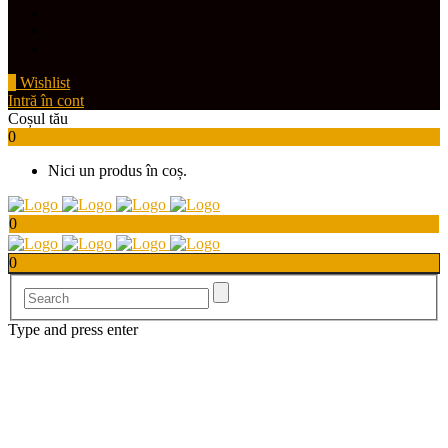
0
Wishlist
Intră în cont
Coșul tău
0
Nici un produs în coș.
0
0
Type and press enter