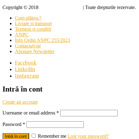
Copyright © 2018
Dynamic Advertising
| Toate drepturile rezervate.
Cum plătesc?
Livrare și transport
Termeni și condiții
ANPC
Info Ordin ANPC 255/2023
Contactați-ne
Abonare Newsletter
Facebook
Linkedin
Instagram
Intră în cont
Create an account
Username or email address
*
Password
*
Remember me
Lost your password?