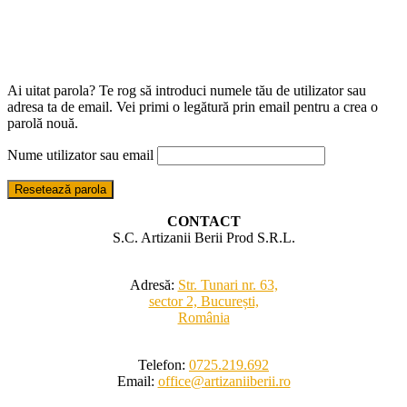
Ai uitat parola? Te rog să introduci numele tău de utilizator sau
adresa ta de email. Vei primi o legătură prin email pentru a crea o
parolă nouă.
Nume utilizator sau email
Resetează parola
CONTACT
S.C. Artizanii Berii Prod S.R.L.
Adresă:
Str. Tunari nr. 63,
sector 2, București,
România
Telefon:
0725.219.692
Email:
office@artizaniiberii.ro